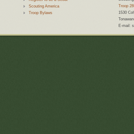
Troop 28
Scouting America
1530 Col
Troop Bylaws
Tonawan
E-mail:
s